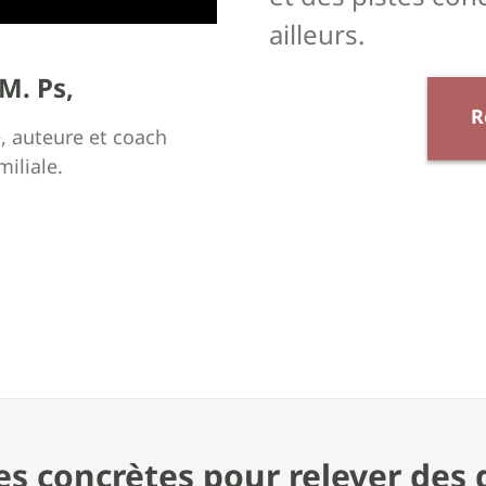
ailleurs.
M. Ps,
R
, auteure et coach
miliale.
es concrètes pour relever des d