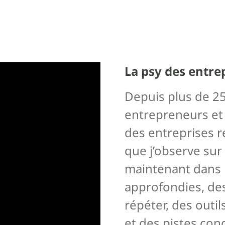
La psy des entr
Depuis plus de 2
entrepreneurs et d
des entreprises r
que j’observe sur 
maintenant dans m
approfondies, de
répéter, des outil
et des pistes con