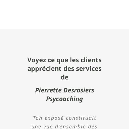
Voyez ce que les clients
apprécient des services
de
Pierrette Desrosiers
Psycoaching
Madame Desrosiers est
Ton exposé constituait
Pierrette est une
Dans le cadre de
J’ai énormément
une vue d’ensemble des
une personne qu’il faut
Holstein Canada, le
apprécié votre
conférencière