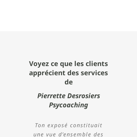
Voyez ce que les clients
apprécient des services
de
Pierrette Desrosiers
Psycoaching
Madame Desrosiers est
Ton exposé constituait
Pierrette est une
Dans le cadre de
J’ai énormément
une vue d’ensemble des
une personne qu’il faut
Holstein Canada, le
apprécié votre
conférencière