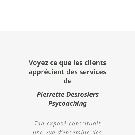
Voyez ce que les clients
apprécient des services
de
Pierrette Desrosiers
Psycoaching
Madame Desrosiers est
Ton exposé constituait
Pierrette est une
Dans le cadre de
J’ai énormément
une vue d’ensemble des
une personne qu’il faut
Holstein Canada, le
apprécié votre
conférencière